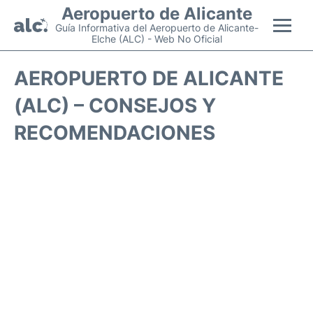
Aeropuerto de Alicante
Guía Informativa del Aeropuerto de Alicante-
Elche (ALC) - Web No Oficial
Vuelos +
AEROPUERTO DE ALICANTE
(ALC) – CONSEJOS Y
Terminal
RECOMENDACIONES
Parking
Transporte +
Alquiler Coches
Guía Pasajeros +
es
en