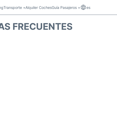
ng
Transporte +
Alquiler Coches
Guía Pasajeros +
es
TAS FRECUENTES