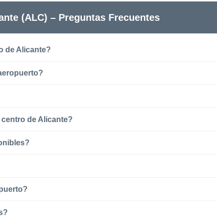
ante (ALC) – Preguntas Frecuentes
o de Alicante?
 aeropuerto?
l centro de Alicante?
onibles?
opuerto?
as?