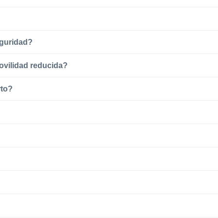
eguridad?
ovilidad reducida?
rto?