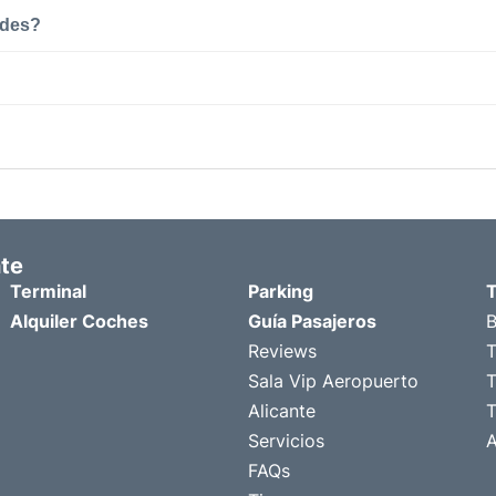
ades?
nte
Terminal
Parking
T
Alquiler Coches
Guía Pasajeros
B
Reviews
T
Sala Vip Aeropuerto
T
Alicante
T
Servicios
A
FAQs