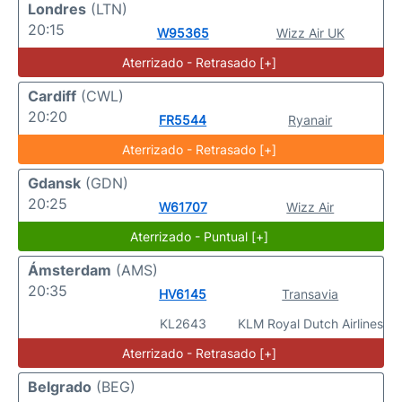
Londres
(LTN)
20:15
W95365
Wizz Air UK
Aterrizado - Retrasado [+]
Cardiff
(CWL)
20:20
FR5544
Ryanair
Aterrizado - Retrasado [+]
Gdansk
(GDN)
20:25
W61707
Wizz Air
Aterrizado - Puntual [+]
Ámsterdam
(AMS)
20:35
HV6145
Transavia
KL2643
KLM Royal Dutch Airlines
Aterrizado - Retrasado [+]
Belgrado
(BEG)