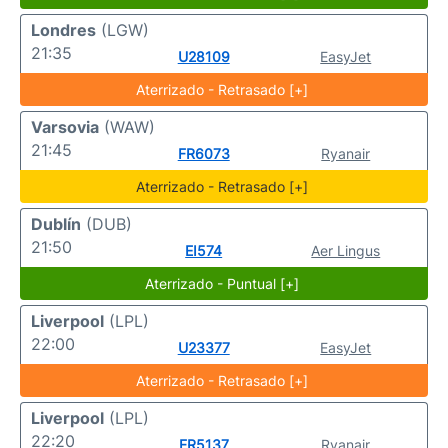
Londres
(LGW)
21:35
U28109
EasyJet
Aterrizado - Retrasado [+]
Varsovia
(WAW)
21:45
FR6073
Ryanair
Aterrizado - Retrasado [+]
Dublín
(DUB)
21:50
EI574
Aer Lingus
Aterrizado - Puntual [+]
Liverpool
(LPL)
22:00
U23377
EasyJet
Aterrizado - Retrasado [+]
Liverpool
(LPL)
22:20
FR5137
Ryanair