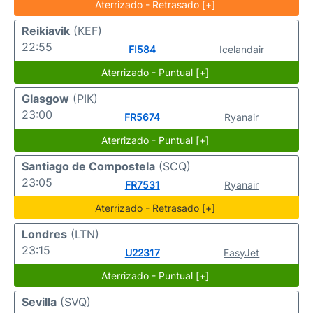
Aterrizado - Retrasado [+]
Reikiavik
(KEF)
22:55
FI584
Icelandair
Aterrizado - Puntual [+]
Glasgow
(PIK)
23:00
FR5674
Ryanair
Aterrizado - Puntual [+]
Santiago de Compostela
(SCQ)
23:05
FR7531
Ryanair
Aterrizado - Retrasado [+]
Londres
(LTN)
23:15
U22317
EasyJet
Aterrizado - Puntual [+]
Sevilla
(SVQ)