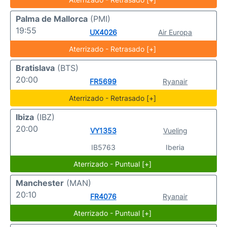
Palma de Mallorca
(PMI)
19:55
UX4026
Air Europa
Aterrizado - Retrasado [+]
Bratislava
(BTS)
20:00
FR5699
Ryanair
Aterrizado - Retrasado [+]
Ibiza
(IBZ)
20:00
VY1353
Vueling
IB5763
Iberia
Aterrizado - Puntual [+]
Manchester
(MAN)
20:10
FR4076
Ryanair
Aterrizado - Puntual [+]