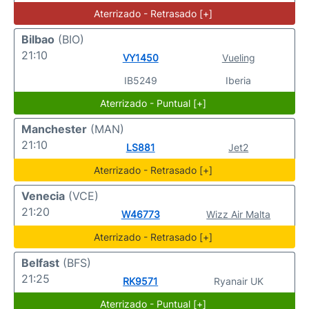
Aterrizado - Retrasado [+]
Bilbao
(BIO)
21:10
VY1450
Vueling
IB5249
Iberia
Aterrizado - Puntual [+]
Manchester
(MAN)
21:10
LS881
Jet2
Aterrizado - Retrasado [+]
Venecia
(VCE)
21:20
W46773
Wizz Air Malta
Aterrizado - Retrasado [+]
Belfast
(BFS)
21:25
RK9571
Ryanair UK
Aterrizado - Puntual [+]