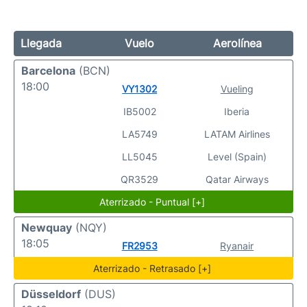
Llegada
Vuelo
Aerolínea
Barcelona
(BCN)
18:00
VY1302
Vueling
IB5002
Iberia
LA5749
LATAM Airlines
LL5045
Level (Spain)
QR3529
Qatar Airways
Aterrizado - Puntual [+]
Newquay
(NQY)
18:05
FR2953
Ryanair
Aterrizado - Retrasado [+]
Düsseldorf
(DUS)