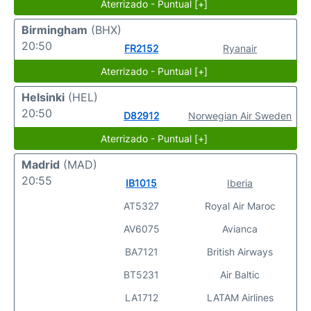
Aterrizado - Puntual [+]
Birmingham
(BHX)
20:50
FR2152
Ryanair
Aterrizado - Puntual [+]
Helsinki
(HEL)
20:50
D82912
Norwegian Air Sweden
Aterrizado - Puntual [+]
Madrid
(MAD)
20:55
IB1015
Iberia
AT5327
Royal Air Maroc
AV6075
Avianca
BA7121
British Airways
BT5231
Air Baltic
LA1712
LATAM Airlines