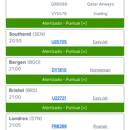
QR8088
Qatar Airways
VY5578
Vueling
Aterrizado - Puntual [+]
Southend
(SEN)
20:55
U25705
EasyJet
Aterrizado - Puntual [+]
Bergen
(BGO)
21:00
DY1810
Norwegian
Aterrizado - Puntual [+]
Bristol
(BRS)
21:00
U22721
EasyJet
Aterrizado - Puntual [+]
Londres
(STN)
21:05
FR8286
Ryanair