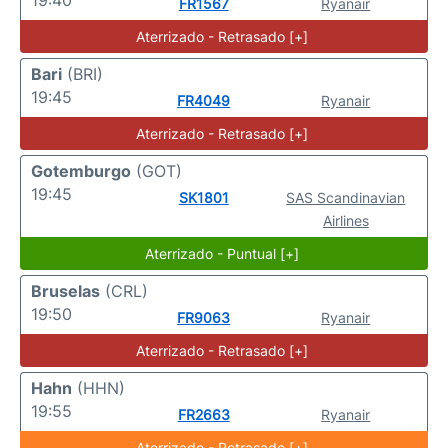
19:40
FR1567
Ryanair
Aterrizado - Retrasado [+]
Bari
(BRI)
19:45
FR4049
Ryanair
Aterrizado - Retrasado [+]
Gotemburgo
(GOT)
19:45
SK1801
SAS Scandinavian
Airlines
Aterrizado - Puntual [+]
Bruselas
(CRL)
19:50
FR9063
Ryanair
Aterrizado - Retrasado [+]
Hahn
(HHN)
19:55
FR2663
Ryanair
Aterrizado - Retrasado [+]