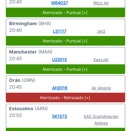
20:40
W64037
Wizz Air
Aterrizado - Puntual [+]
Birmingham
(BHX)
20:40
LS1117
Jet2
Aterrizado - Puntual [+]
Manchester
(MAN)
20:45
U22015
EasyJet
Aterrizado - Puntual [+]
Orán
(ORN)
20:45
AH2016
Air Algerie
Aterrizado - Retrasado [+]
Estocolmo
(ARN)
20:50
SK1573
SAS Scandinavian
Airlines