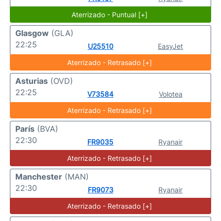
Aterrizado - Puntual [+]
Glasgow
(GLA)
22:25
U25510
EasyJet
Aterrizado - Retrasado [+]
Asturias
(OVD)
22:25
V73584
Volotea
Aterrizado - Retrasado [+]
París
(BVA)
22:30
FR9035
Ryanair
Aterrizado - Retrasado [+]
Manchester
(MAN)
22:30
FR9073
Ryanair
Aterrizado - Retrasado [+]