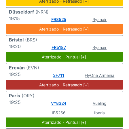
Aterrizado - Retrasado [+]
Düsseldorf
(NRN)
19:15
FR8525
Ryanair
Aterrizado - Retrasado [+]
Bristol
(BRS)
19:20
FR5187
Ryanair
Aterrizado - Puntual [+]
Ereván
(EVN)
19:25
3F711
FlyOne Armenia
Aterrizado - Retrasado [+]
París
(ORY)
19:25
VY8324
Vueling
IB5256
Iberia
Aterrizado - Puntual [+]