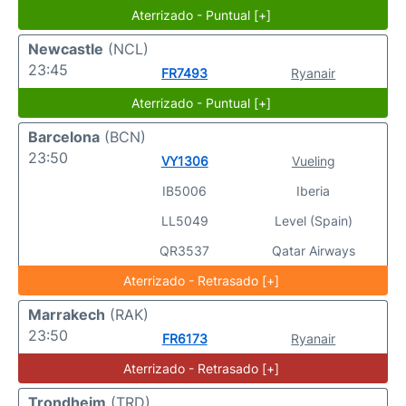
Aterrizado - Puntual [+]
Newcastle
(NCL)
23:45
FR7493
Ryanair
Aterrizado - Puntual [+]
Barcelona
(BCN)
23:50
VY1306
Vueling
IB5006
Iberia
LL5049
Level (Spain)
QR3537
Qatar Airways
Aterrizado - Retrasado [+]
Marrakech
(RAK)
23:50
FR6173
Ryanair
Aterrizado - Retrasado [+]
Trondheim
(TRD)