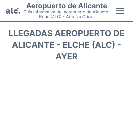
Aeropuerto de Alicante
Guía Informativa del Aeropuerto de Alicante-
Elche (ALC) - Web No Oficial
Vuelos +
LLEGADAS AEROPUERTO DE
ALICANTE - ELCHE (ALC) -
Terminal
AYER
Parking
Transporte +
Alquiler Coches
Guía Pasajeros +
es
en