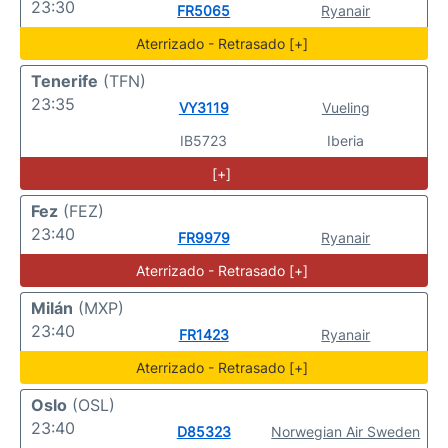
23:30
FR5065
Ryanair
Aterrizado - Retrasado [+]
Tenerife
(TFN)
23:35
VY3119
Vueling
IB5723
Iberia
[+]
Fez
(FEZ)
23:40
FR9979
Ryanair
Aterrizado - Retrasado [+]
Milán
(MXP)
23:40
FR1423
Ryanair
Aterrizado - Retrasado [+]
Oslo
(OSL)
23:40
D85323
Norwegian Air Sweden