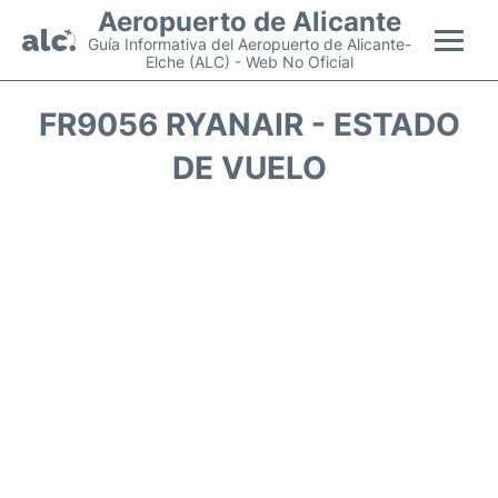
Aeropuerto de Alicante
Guía Informativa del Aeropuerto de Alicante-
Elche (ALC) - Web No Oficial
Vuelos +
FR9056 RYANAIR - ESTADO
DE VUELO
Terminal
Parking
Transporte +
Alquiler Coches
Guía Pasajeros +
es
en