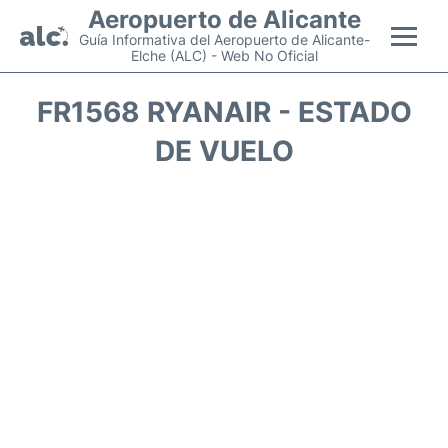
Aeropuerto de Alicante
Guía Informativa del Aeropuerto de Alicante-
Elche (ALC) - Web No Oficial
Vuelos +
FR1568 RYANAIR - ESTADO
DE VUELO
Terminal
Parking
Transporte +
Alquiler Coches
Guía Pasajeros +
es
en