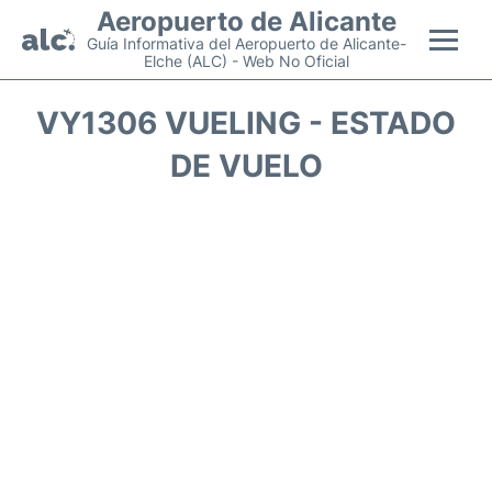
Aeropuerto de Alicante
Guía Informativa del Aeropuerto de Alicante-
Elche (ALC) - Web No Oficial
Vuelos +
VY1306 VUELING - ESTADO
DE VUELO
Terminal
Parking
Transporte +
Alquiler Coches
Guía Pasajeros +
es
en