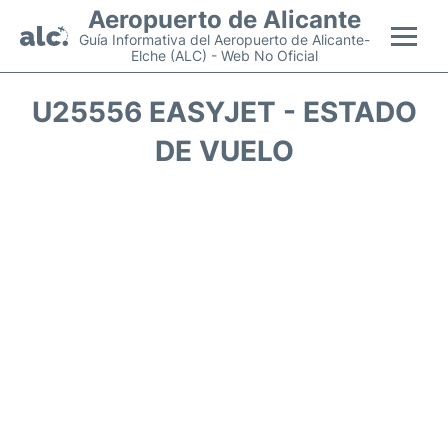
Aeropuerto de Alicante
Guía Informativa del Aeropuerto de Alicante-
Elche (ALC) - Web No Oficial
Vuelos +
U25556 EASYJET - ESTADO
DE VUELO
Terminal
Parking
Transporte +
Alquiler Coches
Guía Pasajeros +
es
en