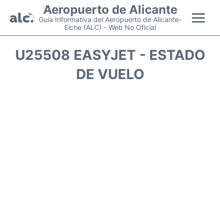
Aeropuerto de Alicante
Guía Informativa del Aeropuerto de Alicante-
Elche (ALC) - Web No Oficial
Vuelos +
U25508 EASYJET - ESTADO
DE VUELO
Terminal
Parking
Transporte +
Alquiler Coches
Guía Pasajeros +
es
en