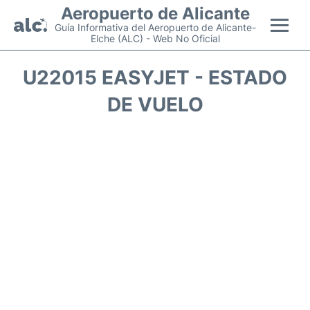
Aeropuerto de Alicante
Guía Informativa del Aeropuerto de Alicante-
Elche (ALC) - Web No Oficial
Vuelos +
U22015 EASYJET - ESTADO
DE VUELO
Terminal
Parking
Transporte +
Alquiler Coches
Guía Pasajeros +
es
en