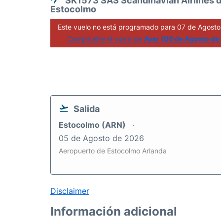
SK1573 SAS Scandinavian Airlines 
Estocolmo
Este vuelo no está programado para 07 de Agosto
Compruebe el vuelo de
Ayer (06 de Agosto de
Salida
Estocolmo (ARN)
05 de Agosto de 2026
Aeropuerto de Estocolmo Arlanda
Disclaimer
Información adicional