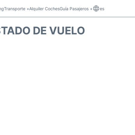
ng
Transporte +
Alquiler Coches
Guía Pasajeros +
es
STADO DE VUELO