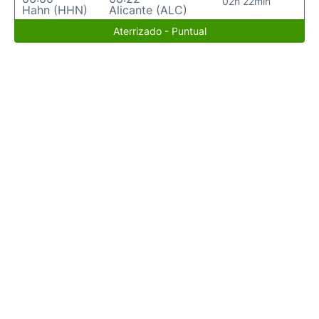
02h 22min
Hahn (HHN)
Alicante (ALC)
Aterrizado - Puntual