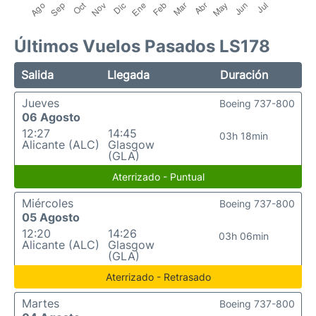
Últimos Vuelos Pasados LS178
Salida
Llegada
Duración
Jueves
Boeing 737-800
06 Agosto
12:27
14:45
03h 18min
Alicante (ALC)
Glasgow
(GLA)
Aterrizado - Puntual
Miércoles
Boeing 737-800
05 Agosto
12:20
14:26
03h 06min
Alicante (ALC)
Glasgow
(GLA)
Aterrizado - Retrasado
Martes
Boeing 737-800