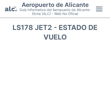
Aeropuerto de Alicante
Guía Informativa del Aeropuerto de Alicante-
Elche (ALC) - Web No Oficial
Vuelos +
LS178 JET2 - ESTADO DE
VUELO
Terminal
Parking
Transporte +
Alquiler Coches
Guía Pasajeros +
es
en